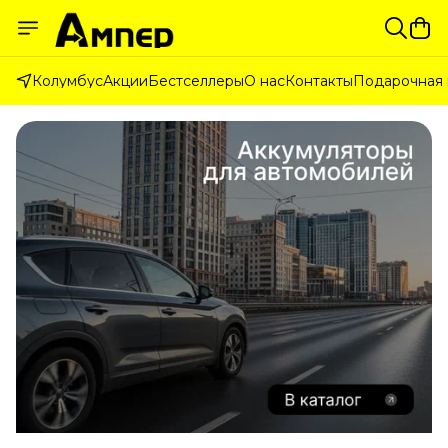
Колумбус
Акции
Бестселлеры
О нас
Контакты
Подарочная 