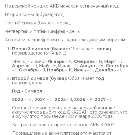
На верхней крышке АКБ нанесен семизначный код.
Второй символ(буква) -год,
Третий символ(буква) - месяц,
Четвертый и пятый (цифры) - день
Алгоритм расшифровки выглядит следующим образом:
Первый символ (буква):
Обозначает
месяц
производства (от A до L).
Месяц - Символ
Январь -
A,
Февраль -
B,
Март -
C,
Апрель -
D,
Май -
E,
Июль -
G,
Август -
H,
Сентябрь 
-
I,
Октябрь -
J,
Ноябрь -
K,
Июнь -
F,
Декабрь -
L.
Второй символ (буква):
Обозначает
год
производства.
Год - Символ
2023 -
H ,
2024 -
I ,
2025 -
J,
2026 -
K,
2027 -
L
Соответственно если у вас на верхней крышке
аккумулятора выбит код GKA20A1 - это означает, что
аккумулятор произведен 20 января 2026 года.
Как расшифровать промышленные АКБ К700?
Промышленные аккумуляторы отличаются от