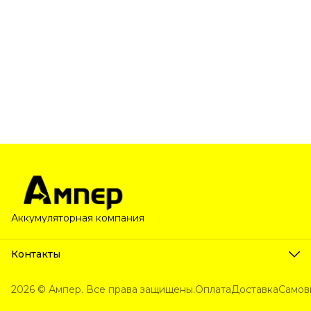
Аккумуляторная компания
Контакты
Телефон
8 (800) 222-63-80
2026 © Ампер. Все права защищены.
Оплата
Доставка
Самов
Эл. почта
unityspring@ya.ru