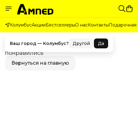
Колумбус
Акции
Бестселлеры
О нас
Контакты
Подарочная 
В избранном пока пусто
Ваш город —
Колумбус
?
Другой
Да
Сохраняйте здесь товары, которые
понравились
Вернуться на главную