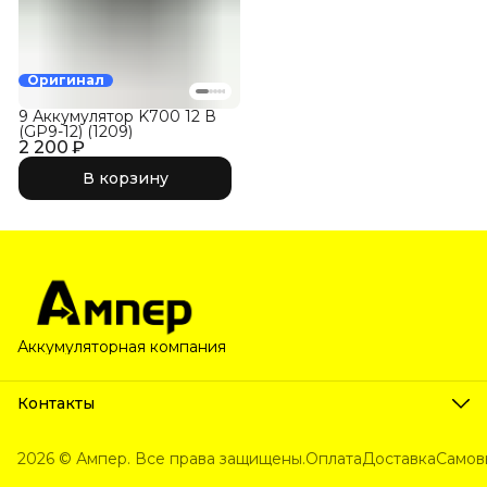
Оригинал
9 Аккумулятор K700 12 В
(GP9-12) (1209)
2 200 ₽
В корзину
Аккумуляторная компания
Контакты
Телефон
8 (800) 222-63-80
2026 © Ампер. Все права защищены.
Оплата
Доставка
Самов
Эл. почта
unityspring@ya.ru