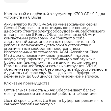
Компактный и надёжный аккумулятор K700 GP4.5-6 для
устройств на 6 Вольт
Аккумулятор K700 GP4.5-6 из универсальной серии
General Purpose — это оптимальное решение для
широкого спектра электрооборудования, работающего
от напряжения 6 Вольт. Обладая ёмкостью 4.5 Ач и
компактными размерами, он сочетает в себе
достаточный запас энергии для продолжительной
работы и возможность установки в устройства с
ограниченным свободным пространством.
Изготовленный по технологии AGM (Absorbent Glass
Mat) с использованием сырья высокой чистоты,
аккумулятор гарантирует стабильную работу как в
буферном (дежурном), так и в циклическом режиме.
Герметичная необслуживаемая конструкция (VRLA)
обеспечивает полную безопасность, виброустойчивость
и длительный срок службы — до 6 лет в буферном
режиме или до 850 циклов при умеренной нагрузке.
Ключевые преимущества:
Оптимальная ёмкость 4.5 Ач: Обеспечивает баланс
между временем автономной работы и габаритами.
Долгий срок службы: До 6 лет в буферном режиме, что
снижает затраты на частую з