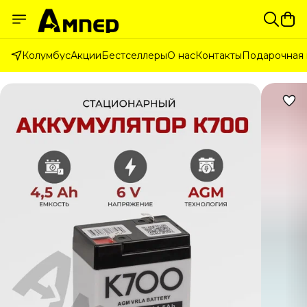
Колумбус
Акции
Бестселлеры
О нас
Контакты
Подарочная 