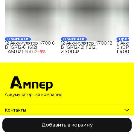
Оригинал
Оригинал
Ориги
12 Аккумулятор K700 6
12 Аккумулятор K700 12
7 Аккум
В (GP12-6) (612)
В (GP12-12) (1212)
В (GP7-1
1 450 ₽
2 700 ₽
1 400 ₽
1 600 ₽
−
9
%
Аккумуляторная компания
Контакты
Телефон
8 (800) 222-63-80
Добавить в корзину
2026 © Ампер. Все права защищены.
Оплата
Доставка
Самов
Эл. почта
unityspring@ya.ru