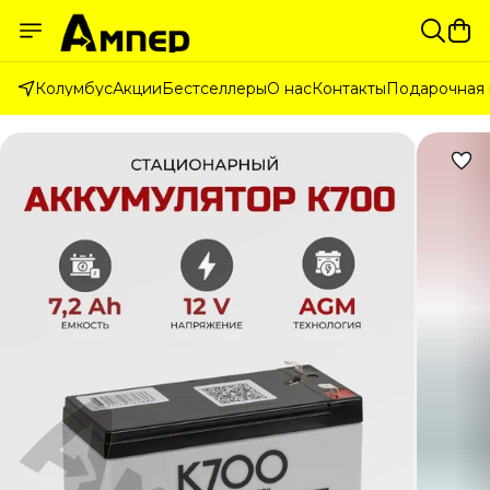
Колумбус
Акции
Бестселлеры
О нас
Контакты
Подарочная 