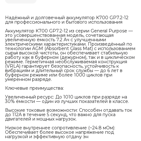
Надёжный и долговечный аккумулятор K700 GP7.2-12
для профессионального и бытового использования
Аккумулятор K700 GP7.2-12 из серии General Purpose —
это усовершенствованная модель, сочетающая
увеличенную ёмкость 7.2 Ач с улучшенными
электрическими характеристиками. Произведённый по
технологии AGM (Absorbent Glass Mat) с использованием
сырья высокой чистоты, он обеспечивает стабильную
работу как в буферном (дежурном), так и в циклическом
режиме. Герметичная необслуживаемая конструкция
(VRLA) гарантирует безопасность, устойчивость к
вибрациям и длительный срок службы — до 6 лет в
буферном режиме или более 1000 циклов при
умеренном разряде.
Ключевые преимущества:
Увеличенный ресурс: До 1010 циклов при разряде на
30% ёмкости — один из лучших показателей в классе.
Высокие токовые возможности: Способен отдавать ток
до 112А в течение 5 секунд, что важно для пуска
двигателей и мощных нагрузок.
Низкое внутреннее сопротивление (~24.8 мОм):
Обеспечивает более высокое напряжение под
нагрузкой и эффективную отдачу эн