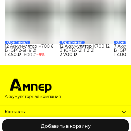
Оригинал
Оригинал
Ориги
12 Аккумулятор K700 6
12 Аккумулятор K700 12
7 Аккум
В (GP12-6) (612)
В (GP12-12) (1212)
В (GP7-1
1 450 ₽
2 700 ₽
1 400 ₽
1 600 ₽
−
9
%
Аккумуляторная компания
Контакты
Телефон
8 (800) 222-63-80
Добавить в корзину
2026 © Ампер. Все права защищены.
Оплата
Доставка
Самов
Эл. почта
unityspring@ya.ru