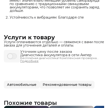
имеют значительно меньший уровень саморазряда
по сравнению с традиционными свинцовыми
аккумуляторами, что позволяет им сохранять заряд
дольше.
Устойчивость к вибрациям: Благодаря спе
Услуги к товару
Услуги оплачиваются отдельно — свяжемся с вами после
заказа для уточнения деталей и оплаты.
Уточним цену после заказа
Диагностика аккумулятора в сети Ампер
Бесплатная диагностика! Комплексная проверка
запуска автомобиля - чтобы вы были уверены, что
Подробнее
машина заведётся тогда, когда нужно.
Автомобильные
Рекомендованные товары
Похожие товары