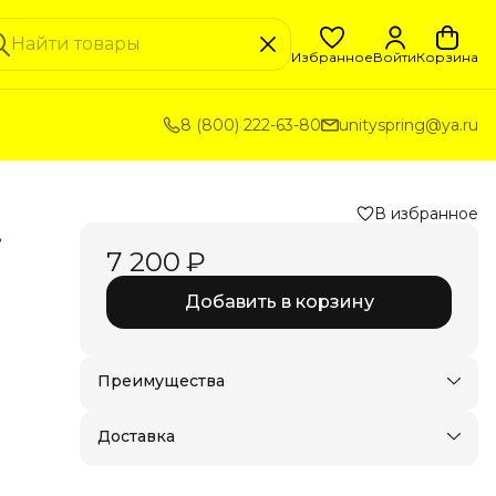
Избранное
Войти
Корзина
8 (800) 222-63-80
unityspring@ya.ru
В избранное
.
7 200 ₽
Добавить в корзину
пус,
ех
Преимущества
Доставка в пункты выдачи или до двери
Удобный возврат
Доставка