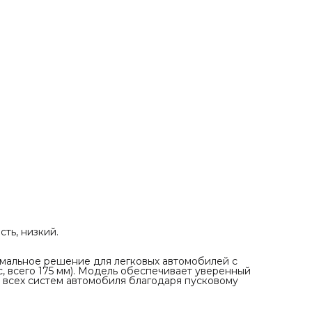
Тип корпуса: Европа L1 низкий (LB1)
Тип клемм: A — Конус ЕВРО (Т1): Ø 19.5 мм (+), 17.9 мм (-)
Технология: кальциевый (Ca/Ca), обслуживаемый
Применяемость:
Идеально подходит для автомобилей, требующих
аккумулятор с обратной полярностью и низким корпус
(175 мм). Часто устанавливается на многие модели Rena
(Logan, Sandero, Duster, Megane), Nissan, Chevrolet, а т
ряд азиатских и европейских авто с ограниченной выс
посадочного места.
Перед покупкой обязательно сверьте поля
ть, низкий.
мальное решение для легковых автомобилей с
, всего 175 мм). Модель обеспечивает уверенный
у всех систем автомобиля благодаря пусковому