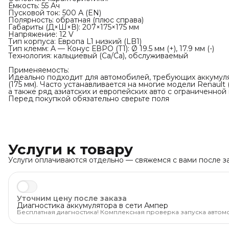
Ёмкость: 55 Ач
Пусковой ток: 500 А (EN)
Полярность: обратная (плюс справа)
Габариты (Д×Ш×В): 207×175×175 мм
Напряжение: 12 V
Тип корпуса: Европа L1 низкий (LB1)
Тип клемм: A — Конус ЕВРО (Т1): Ø 19.5 мм (+), 17.9 мм (-)
Технология: кальциевый (Ca/Ca), обслуживаемый
Применяемость:
Идеально подходит для автомобилей, требующих аккумуля
(175 мм). Часто устанавливается на многие модели Renault (
а также ряд азиатских и европейских авто с ограниченной
Перед покупкой обязательно сверьте поля
Услуги к товару
Услуги оплачиваются отдельно — свяжемся с вами после за
Уточним цену после заказа
Диагностика аккумулятора в сети Ампер
Бесплатная диагностика! Комплексная проверка запуска автом
уверены, что машина заведётся тогда, когда нужно.