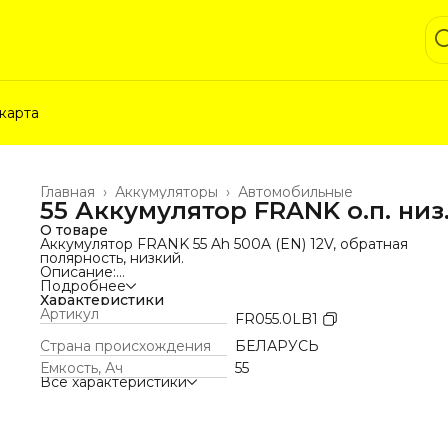
карта
Главная
›
Аккумуляторы
›
Автомобильные
55 Аккумулятор FRANK о.п. низ
О товаре
Аккумулятор FRANK 55 Ah 500A (EN) 12V, обратная
полярность, низкий.
Описание:
Надёжный и выносливый аккумулятор FRANK 55 Ah —
Подробнее
оптимальное решение для легковых автомобилей с
Характеристики
ограниченным подкапотным пространством (низкий кор
Артикул
FR055.0LB1
всего 175 мм). Модель обеспечивает уверенный запуск
двигателя в любое время года и стабильную работу вс
Страна происхождения
БЕЛАРУСЬ
систем автомобиля благодаря пусковому току 500 А.
Емкость, Ач
55
Основные характеристики:
Все характеристики
Ёмкость: 55 Ач
Пусковой ток: 500 А (EN)
Полярность: обратная (плюс справа)
Габариты (Д×Ш×В): 207×175×175 мм
Напряжение: 12 V