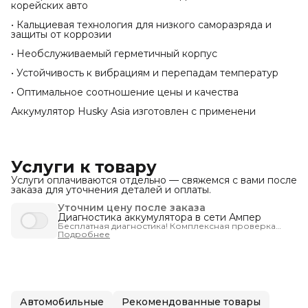
корейских авто
• Кальциевая технология для низкого саморазряда и
защиты от коррозии
• Необслуживаемый герметичный корпус
• Устойчивость к вибрациям и перепадам температур
• Оптимальное соотношение цены и качества
Аккумулятор Husky Asia изготовлен с применени
Услуги к товару
Услуги оплачиваются отдельно — свяжемся с вами после
заказа для уточнения деталей и оплаты.
Уточним цену после заказа
Диагностика аккумулятора в сети Ампер
Бесплатная диагностика! Комплексная проверка
запуска автомобиля - чтобы вы были уверены, что
Подробнее
машина заведётся тогда, когда нужно.
Автомобильные
Рекомендованные товары