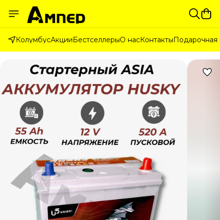
Колумбус
Акции
Бестселлеры
О нас
Контакты
Подарочная 