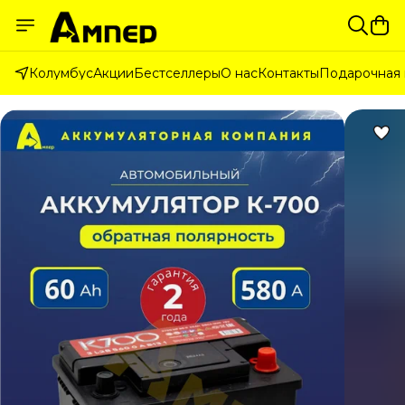
Колумбус
Акции
Бестселлеры
О нас
Контакты
Подарочная 