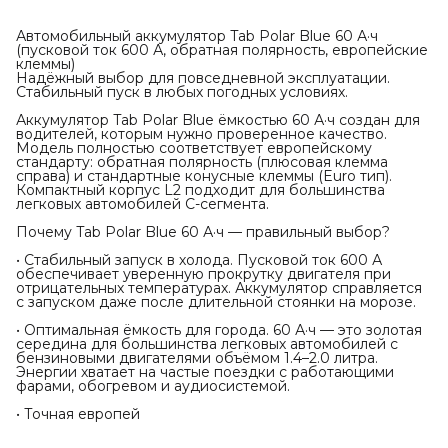
Автомобильный аккумулятор Tab Polar Blue 60 А·ч
(пусковой ток 600 А, обратная полярность, европейские
клеммы)
Надёжный выбор для повседневной эксплуатации.
Стабильный пуск в любых погодных условиях.
Аккумулятор Tab Polar Blue ёмкостью 60 А·ч создан для
водителей, которым нужно проверенное качество.
Модель полностью соответствует европейскому
стандарту: обратная полярность (плюсовая клемма
справа) и стандартные конусные клеммы (Euro тип).
Компактный корпус L2 подходит для большинства
легковых автомобилей C-сегмента.
Почему Tab Polar Blue 60 А·ч — правильный выбор?
• Стабильный запуск в холода. Пусковой ток 600 А
обеспечивает уверенную прокрутку двигателя при
отрицательных температурах. Аккумулятор справляется
с запуском даже после длительной стоянки на морозе.
• Оптимальная ёмкость для города. 60 А·ч — это золотая
середина для большинства легковых автомобилей с
бензиновыми двигателями объёмом 1.4–2.0 литра.
Энергии хватает на частые поездки с работающими
фарами, обогревом и аудиосистемой.
• Точная европей