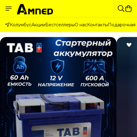
Колумбус
Акции
Бестселлеры
О нас
Контакты
Подарочная 