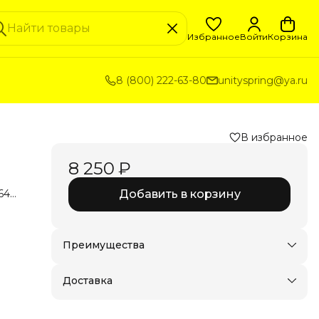
Избранное
Войти
Корзина
8 (800) 222-63-80
unityspring@ya.ru
В избранное
8 250 ₽
640
Добавить в корзину
ямая
вует
Преимущества
Доставка в пункты выдачи или до двери
Удобный возврат
Доставка