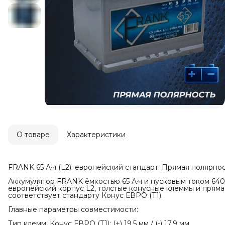
О товаре
Характеристики
FRANK 65 А·ч (L2): европейский стандарт. Прямая полярно
Аккумулятор FRANK ёмкостью 65 А·ч и пусковым током 640
европейский корпус L2, толстые конусные клеммы и пряма
соответствует стандарту Конус ЕВРО (Т1).
Главные параметры совместимости:
Тип клемм: Конус ЕВРО (Т1): (+) 19.5 мм / (-) 17.9 мм