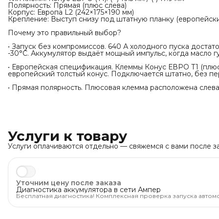
Полярность: Прямая (плюс слева)
Корпус: Европа L2 (242×175×190 мм)
Крепление: Выступ снизу под штатную планку (европейски
Почему это правильный выбор?
• Запуск без компромиссов. 640 А холодного пуска достат
-30°C. Аккумулятор выдаёт мощный импульс, когда масло гу
• Европейская спецификация. Клеммы Конус ЕВРО Т1 (плюс 1
европейский толстый конус. Подключается штатно, без пе
• Прямая полярность. Плюсовая клемма расположена слев
Услуги к товару
Услуги оплачиваются отдельно — свяжемся с вами после за
Уточним цену после заказа
Диагностика аккумулятора в сети Ампер
Бесплатная диагностика! Комплексная проверка запуска автом
уверены, что машина заведётся тогда, когда нужно.