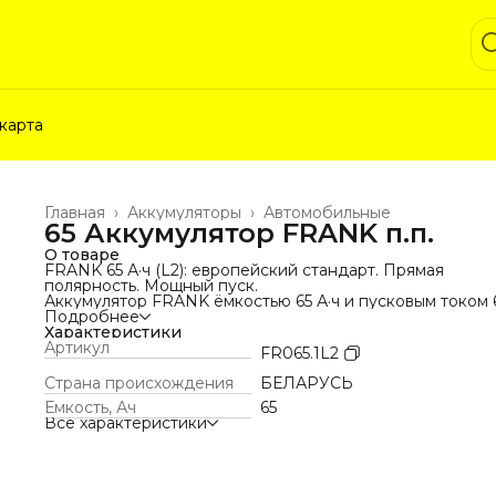
карта
Главная
›
Аккумуляторы
›
Автомобильные
65 Аккумулятор FRANK п.п.
О товаре
FRANK 65 А·ч (L2): европейский стандарт. Прямая
полярность. Мощный пуск.
Аккумулятор FRANK ёмкостью 65 А·ч и пусковым током 
А (EN) создан для автомобилей, где требуются
Подробнее
европейский корпус L2, толстые конусные клеммы и пр
Характеристики
полярность (плюс слева). Модель полностью соответст
Артикул
FR065.1L2
стандарту Конус ЕВРО (Т1).
Главные параметры совместимости:
Страна происхождения
БЕЛАРУСЬ
Тип клемм: Конус ЕВРО (Т1): (+) 19.5 мм / (-) 17.9 мм
Емкость, Ач
65
Полярность: Прямая (плюс слева)
Все характеристики
Корпус: Европа L2 (242×175×190 мм)
Крепление: Выступ снизу под штатную планку
(европейский тип)
Почему это правильный выбор?
• Запуск без компромиссов. 640 А холодного пуска