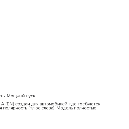
достаточно для мгновенного запуска двигателя даже п
-30°C. Аккумулятор выдаёт мощный импульс, когда мас
густеет, а стартёру нужна максимальная энергия.
• Европейская спецификация. Клеммы Конус ЕВРО Т1 (
19.5 мм, минус 17.9 мм) — это классический европейский
толстый конус. Подключается штатно, без переходнико
доработок.
• Прямая полярность. Плюсовая клемма расположена с
— стандартное решение для
сть. Мощный пуск.
 А (EN) создан для автомобилей, где требуются
я полярность (плюс слева). Модель полностью