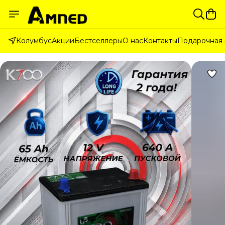
Колумбус
Акции
Бестселлеры
О нас
Контакты
Подарочная 