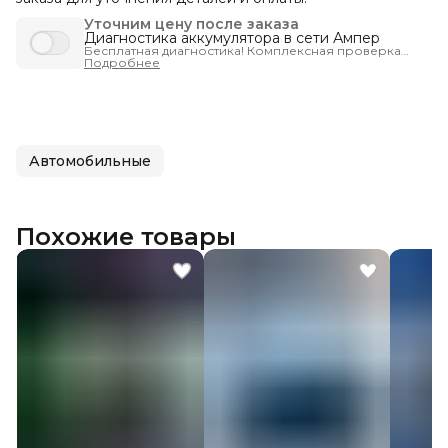
Уточним цену после заказа
Диагностика аккумулятора в сети Ампер
Бесплатная диагностика! Комплексная проверка
запуска автомобиля - чтобы вы были уверены, что
Подробнее
машина заведётся тогда, когда нужно.
Автомобильные
Похожие товары