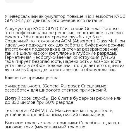
Универсальный аккумулятор повышенной ёмкости K700
GP7.0-12 для длительного резервного питания
Аккумулятор K700 GP7.0-12 из серии General Purpose —
это профессиональное решение, сочетающее высокую
ёмкость 7Ач с долгим сроком службы до 6 лет.
Созданный по технологии AGM (Absorbent Glass Mat), он
идеально подходит как для работы в буферном режиме
(постоянная подзарядка в системах резервирования),
так и в циклическом (регулярные глубокие разряды).
Герметичная необслуживаемая конструкция (VRLA)
гарантирует безопасность, надёжность и возможность
установки в любом положении, что делает его одним из
лучших выборов для ответственного оборудования.
Ключевые преимущества:
Универсальность (General Purpose): Специально
разработан для широкого спектра применений.
Долгий срок службы: До 6 лет в буферном режиме или
до 850 циклов при 30% разряде.
Технология AGM VRLA: Максимальная надёжность,
устойчивость к вибрациям, низкий саморазряд.
Высокие токовые характеристики: Способен отдавать
высокие токи (максимальный ток разр