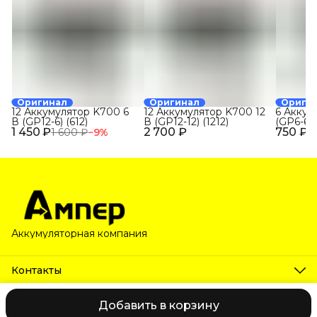
Оригинал
Оригинал
Ориги
12 Аккумулятор K700 6
12 Аккумулятор K700 12
6 Аккум
В (GP12-6) (612)
В (GP12-12) (1212)
(GP6-6) 
1 450 ₽
2 700 ₽
750 ₽
1 600 ₽
−
9
%
Аккумуляторная компания
Контакты
Телефон
8 (800) 222-63-80
Добавить в корзину
2026 © Ампер. Все права защищены.
Оплата
Доставка
Самов
Эл. почта
unityspring@ya.ru