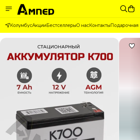
Колумбус
Акции
Бестселлеры
О нас
Контакты
Подарочная 