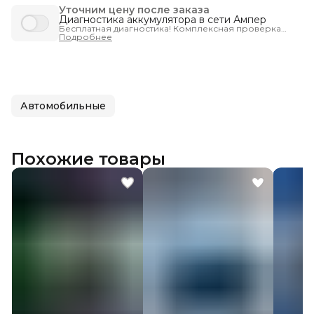
Уточним цену после заказа
Диагностика аккумулятора в сети Ампер
Бесплатная диагностика! Комплексная проверка
запуска автомобиля - чтобы вы были уверены, что
Подробнее
машина заведётся тогда, когда нужно.
Автомобильные
Похожие товары