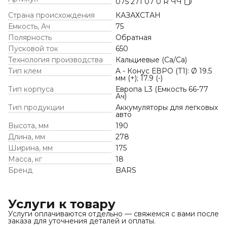
075 271 07 0 R ЧЧ
Страна происхождения
КАЗАХСТАН
Емкость, Ач
75
Полярность
Обратная
Пусковой ток
650
Технология производства
Кальциевые (Ca/Ca)
Тип клем
A - Конус ЕВРО (Т1): Ø 19.5
мм (+); 17.9 (-)
Тип корпуса
Европа L3 (Емкость 66-77
Ач)
Тип продукции
Аккумуляторы для легковых
авто
Высота, мм
190
Длина, мм
278
Ширина, мм
175
Масса, кг
18
Бренд
BARS
Услуги к товару
Услуги оплачиваются отдельно — свяжемся с вами после
заказа для уточнения деталей и оплаты.