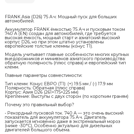
FRANK Asia (D26) 75 А·ч: Мощный пуск для больших
автомобилей.
Аккумулятор FRANK ёмкостью 75 А·ч и пусковым током
740 А (EN) создан для автомобилей, где требуется
высокая ёмкость, мощный старт и азиатский высокий
корпус D26, но при этом штатно установлены
европейские толстые клеммы (конус Т1).
Модель учитывает главные особенности многих крупных
внедорожников и минивэнов азиатского производства:
обратную полярность (плюс справа) и европейский тип
клемм.
Главные параметры совместимости:
Тип клемм: Конус ЕВРО (Т1): (+) 19.5 мм / (-) 17.9 мм
Полярность: Обратная (плюс справа)
Корпус: Азия D26 (261×175×225 мм)
Крепление: Выступы с двух сторон (по коротким граням)
Почему это правильный выбор?
• Рекордный пусковой ток. 740 А — это очень высокий
показатель для аккумулятора 75 А·ч. Двигатель
запускается мгновенно даже в экстремальный мороз
(ниже -30°C). Особенно актуально для дизельных
двигателей большого объёма.