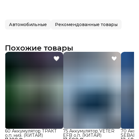
Автомобильные
Рекомендованные товары
Похожие товары
60 Аккумулятор ТРАКТ
75 Аккумулятор VETER
70 Акку
о.п. низ. (КИТАЙ)
EFB о.п. (КИТАЙ)
SEBANG