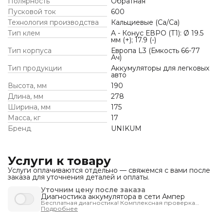
Полярность
Обратная
Пусковой ток
600
Технология производства
Кальциевые (Ca/Ca)
Тип клем
A - Конус ЕВРО (Т1): Ø 19.5
мм (+); 17.9 (-)
Тип корпуса
Европа L3 (Емкость 66-77
Ач)
Тип продукции
Аккумуляторы для легковых
авто
Высота, мм
190
Длина, мм
278
Ширина, мм
175
Масса, кг
17
Бренд
UNIKUM
Услуги к товару
Услуги оплачиваются отдельно — свяжемся с вами после
заказа для уточнения деталей и оплаты.
Уточним цену после заказа
Диагностика аккумулятора в сети Ампер
Бесплатная диагностика! Комплексная проверка
запуска автомобиля - чтобы вы были уверены, что
Подробнее
машина заведётся тогда, когда нужно.