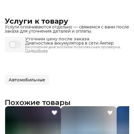
Услуги к товару
Услуги оплачиваются отдельно — свяжемся с вами после
заказа для уточнения деталей и оплаты.
Уточним цену после заказа
Диагностика аккумулятора в сети Ампер
Бесплатная диагностика! Комплексная проверка
запуска автомобиля - чтобы вы были уверены, что
Подробнее
машина заведётся тогда, когда нужно.
Автомобильные
Похожие товары