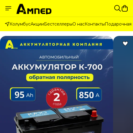
Колумбус
Акции
Бестселлеры
О нас
Контакты
Подарочная 