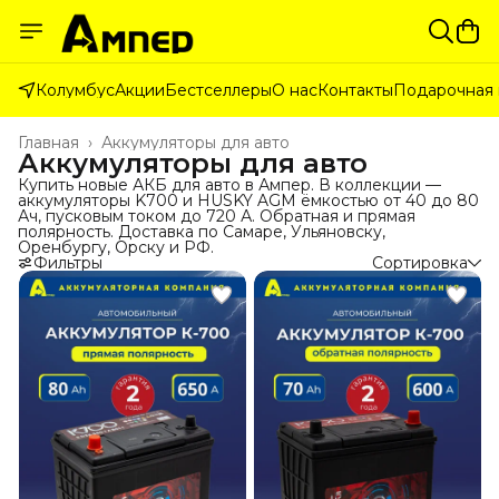
Колумбус
Акции
Бестселлеры
О нас
Контакты
Подарочная 
Главная
›
Аккумуляторы для авто
Аккумуляторы для авто
Купить новые АКБ для авто в Ампер. В коллекции —
аккумуляторы K700 и HUSKY AGM ёмкостью от 40 до 80
Ач, пусковым током до 720 А. Обратная и прямая
полярность. Доставка по Самаре, Ульяновску,
Оренбургу, Орску и РФ.
Фильтры
Сортировка