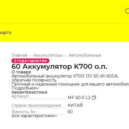
карта
Главная
›
Аккумуляторы
›
Автомобильные
2 года гарантии
60 Аккумулятор K700 о.п.
О товаре
Автомобильный аккумулятор К700 12V 60 Ah 600А,
обратная полярность
Прочный и надежный помощник для вашего автомобил
Технические характеристики:
Подробнее
Напряжение: 12 В
Характеристики
Емкость: 60 Ач
Артикул
MF 60.0 L2
Пусковой ток (EN): 600 А
Полярность: обратная (минус справа)
Страна происхождения
КИТАЙ
Тип: стартерный, необслуживаемый
Емкость, Ач
60
Масса: 14,8 кг
Все характеристики
Габариты (ДШВ): 242 х 175 х 190 мм
Материал корпуса: ударопрочный полипропилен
Тип: стартерный
Технология: Ca+Ca