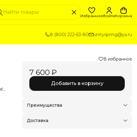
Избранное
Войти
Корзина
8 (800) 222-63-80
unityspring@ya.ru
В избранное
7 600 ₽
Добавить в корзину
я!
Преимущества
Доставка в пункты выдачи или до двери
Удобный возврат
Доставка